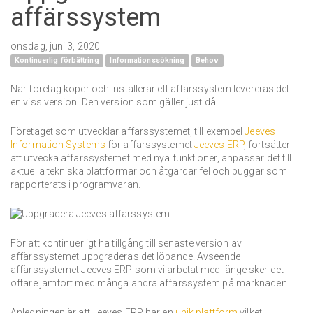
affärssystem
onsdag, juni 3, 2020
Kontinuerlig förbättring
Informationssökning
Behov
När företag köper och installerar ett affärssystem levereras det i
en viss version. Den version som gäller just då.
Företaget som utvecklar affärssystemet, till exempel
Jeeves
Information Systems
för affärssystemet
Jeeves ERP
, fortsätter
att utvecka affärssystemet med nya funktioner, anpassar det till
aktuella tekniska plattformar och åtgärdar fel och buggar som
rapporterats i programvaran.
För att kontinuerligt ha tillgång till senaste version av
affärssystemet uppgraderas det löpande. Avseende
affärssystemet Jeeves ERP som vi arbetat med länge sker det
oftare jämfört med många andra affärssystem på marknaden.
Anledningen är att Jeeves ERP har en
unik plattform
vilket