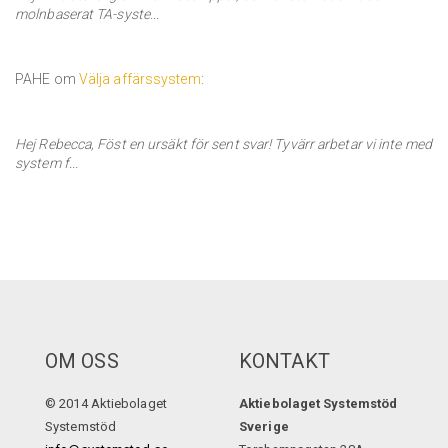
molnbaserat TA-syste...
PAHE om
Välja affärssystem
:
Hej Rebecca, Föst en ursäkt för sent svar! Tyvärr arbetar vi inte med
system f...
OM OSS
KONTAKT
© 2014 Aktiebolaget
Aktiebolaget Systemstöd
Systemstöd
Sverige