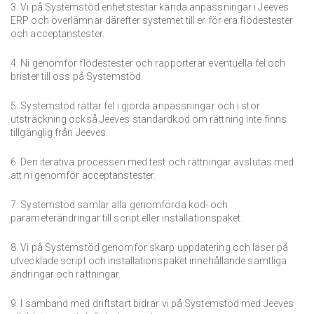
3. Vi på Systemstöd enhetstestar kända anpassningar i Jeeves
ERP och överlämnar därefter systemet till er för era flödestester
och acceptanstester.
4. Ni genomför flödestester och rapporterar eventuella fel och
brister till oss på Systemstöd.
5. Systemstöd rättar fel i gjorda anpassningar och i stor
utsträckning också Jeeves standardkod om rättning inte finns
tillgänglig från Jeeves.
6. Den iterativa processen med test och rättningar avslutas med
att ni genomför acceptanstester.
7. Systemstöd samlar alla genomförda kod- och
parameterändringar till script eller installationspaket.
8. Vi på Systemstöd genomför skarp uppdatering och läser på
utvecklade script och installationspaket innehållande samtliga
ändringar och rättningar.
9. I samband med driftstart bidrar vi på Systemstöd med Jeeves